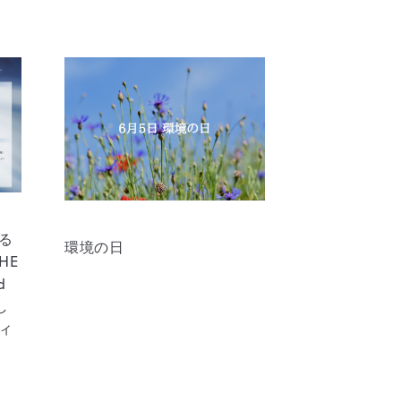
る
環境の日
HE
d
し
ィ