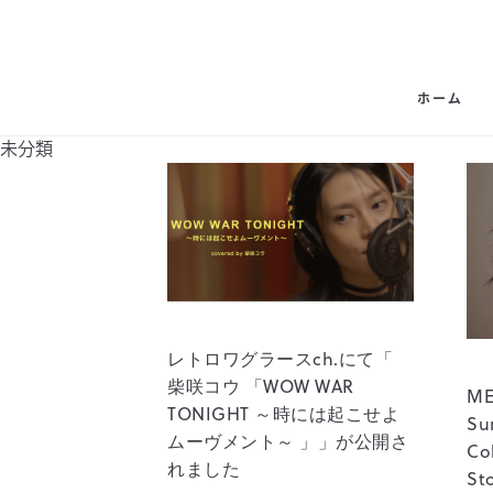
ホーム
未分類
レトロワグラースch.にて「
柴咲コウ 「WOW WAR
ME
TONIGHT ～時には起こせよ
Su
ムーヴメント～ 」」が公開さ
Col
れました
St