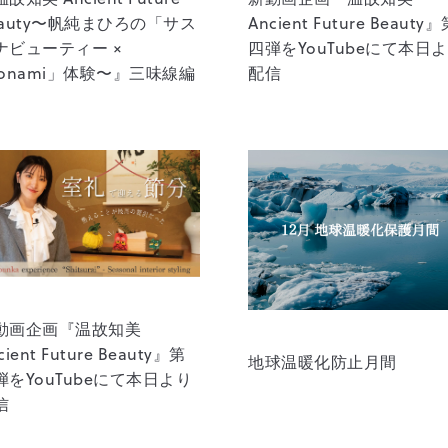
eauty〜帆純まひろの「サス
Ancient Future Beauty
ナビューティー ×
四弾をYouTubeにて本日
tonami」体験〜』三味線編
配信
動画企画『温故知美
cient Future Beauty』第
地球温暖化防止月間
弾をYouTubeにて本日より
信