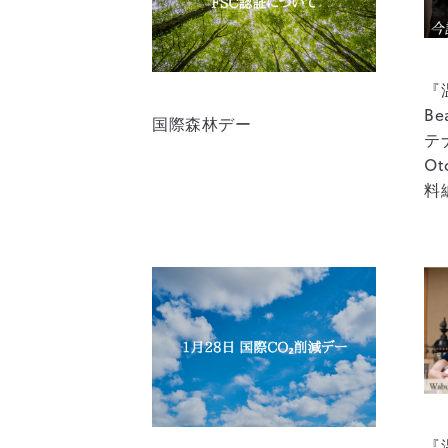
『温
B
国際森林デー
テ
O
料
『温