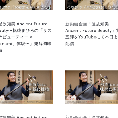
故知美 Ancient Future
新動画企画『温故知美
eauty〜帆純まひろの「サス
Ancient Future Beauty
ナビューティー ×
五弾をYouTubeにて本日
tonami」体験〜』発酵調味
配信
編
故知美 Ancient Future
新動画企画『温故知美