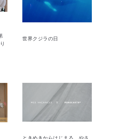
』第
世界クジラの日
より
ときめきからはじまる、やさ