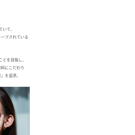
ていて、
キープされている
ことを目指し、
原料にこだわり
果」を追求。