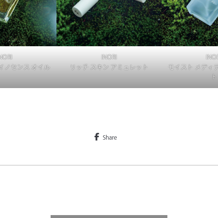
NORI
INORI
INO
イノセンス オイル
リッチ スキン アミュレット
モイスト メディ
ト
Share