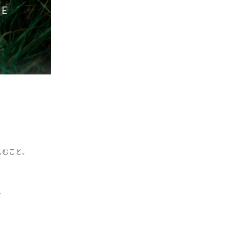
しむこと。
、