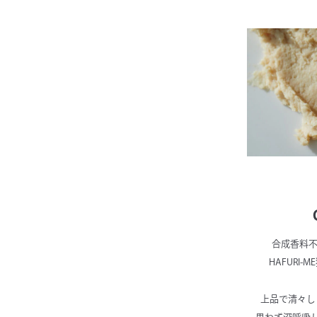
合成香料不
HAFURI
上品で清々し