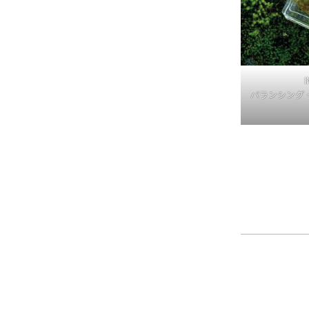
I
バランシング 