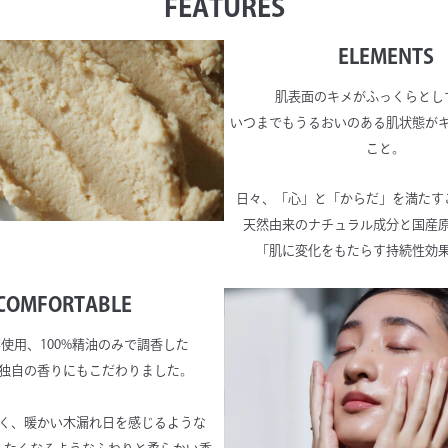
FEATURES
ELEMENTS
肌表面のキメがふっくらとし
いつまでもうるおいのある肌状態が
こと。
日々、「心」と「からだ」を満たす
天然由来のナチュラル成分と国産
「肌に変化をもたらす持続性効
COMFORTABLE
使用、100%精油のみで調香した
-ME独自の香りにもこだわりました。
く、暖かい木漏れ日を感じるような