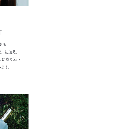
T
ある
慮」に加え、
の人に寄り添う
います。