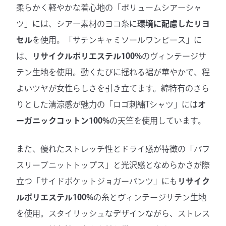
柔らかく軽やかな着心地の「ボリュームシアーシャ
ツ」には、シアー素材のヨコ糸に
環境に配慮したリヨ
セル
を使用。「サテンキャミソールワンピース」に
は、
リサイクルポリエステル100%
のヴィンテージサ
テン生地を使用。動くたびに揺れる裾が華やかで、程
よいツヤが女性らしさを引き立てます。綿特有のさら
りとした清涼感が魅力の「ロゴ刺繍Tシャツ」には
オ
ーガニックコットン100%
の天竺を使用しています。
また、優れたストレッチ性とドライ感が特徴の「パフ
スリーブニットトップス」と光沢感となめらかさが際
立つ「サイドポケットジョガーパンツ」にも
リサイク
ルポリエステル100%
の糸とヴィンテージサテン生地
を使用。スタイリッシュなデザインながら、ストレス