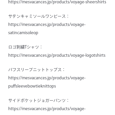
https://mesvacances.jp/products/voyage-sheershirts
サテンキャミソールワンピース：
https://mesvacances.jp/products/voyage-
satincamisoleop
ロゴ刺繍Tシャツ：
https://mesvacances.jp/products/voyage-logotshirts
パフスリーブニットトップス：
https://mesvacances.jp/products/voyage-
puffsleevebowtieknittops
サイドポケットジョガーパンツ：
https://mesvacances.jp/products/voyage-