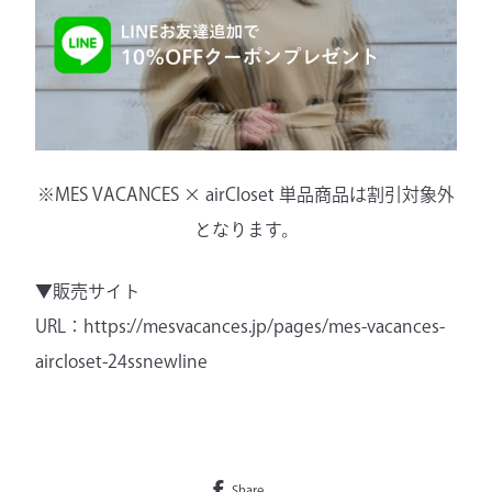
※MES VACANCES × airCloset 単品商品は割引対象外
となります。
▼販売サイト
URL：
https://mesvacances.jp/pages/mes-vacances-
aircloset-24ssnewline
Share